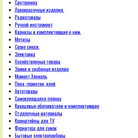
Сантехника
Лакокрасочные изделия.
Радиотовары
Ручной инструмент
Карнизы и комплектующие к ним.
Метизы
Сухие смеси.
Электрика
Хозяйственные товары
Замки и скобяные изделия
Момент Хенкель
Пена, герметик, клей
Автотовары
Самоклеящаяся пленка
Кварцевые обогреватели и комплектующие
Отделочные материалы
Кронштейны для TV
Фурнитура для сумок
Бытовые электроприборы