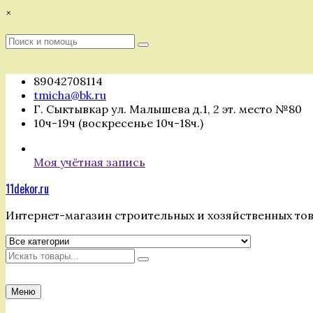
Перейти
×
к
содержимому
Поиск
Поиск
:
89042708114
tmicha@bk.ru
Г. Сыктывкар ул. Малышева д.1, 2 эт. место №80
10ч-19ч (воскресенье 10ч-18ч.)
Моя учётная запись
11dekor.ru
Интернет-магазин строительных и хозяйственных то
Искать
Меню