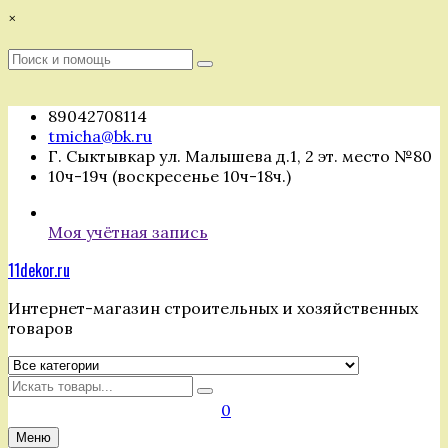
Перейти
×
к
содержимому
Поиск
Поиск
:
89042708114
tmicha@bk.ru
Г. Сыктывкар ул. Малышева д.1, 2 эт. место №80
10ч-19ч (воскресенье 10ч-18ч.)
Моя учётная запись
11dekor.ru
Интернет-магазин строительных и хозяйственных
товаров
Искать
0
Меню