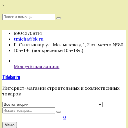
Перейти
×
к
содержимому
Поиск
Поиск
:
89042708114
tmicha@bk.ru
Г. Сыктывкар ул. Малышева д.1, 2 эт. место №80
10ч-19ч (воскресенье 10ч-18ч.)
Моя учётная запись
11dekor.ru
Интернет-магазин строительных и хозяйственных
товаров
Искать
0
Меню