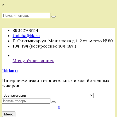
Перейти
×
к
содержимому
Поиск
Поиск
:
89042708114
tmicha@bk.ru
Г. Сыктывкар ул. Малышева д.1, 2 эт. место №80
10ч-19ч (воскресенье 10ч-18ч.)
Моя учётная запись
11dekor.ru
Интернет-магазин строительных и хозяйственных
товаров
Искать
0
Меню