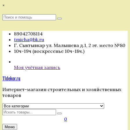
Перейти
×
к
содержимому
Поиск
Поиск
:
89042708114
tmicha@bk.ru
Г. Сыктывкар ул. Малышева д.1, 2 эт. место №80
10ч-19ч (воскресенье 10ч-18ч.)
Моя учётная запись
11dekor.ru
Интернет-магазин строительных и хозяйственных
товаров
Искать
0
Меню