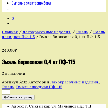
Бытовые электроприборы
0
Главная
/
Лакокрасочные изделия.
/
Эмаль
/
Эмаль
алкидная ПФ-115
/ Эмаль бирюзовая 0,4 кг ПФ-115
240,00
₽
Эмаль бирюзовая 0,4 кг ПФ-115
2 в наличии
Артикул
5232
Категории
Лакокрасочные изделия.
,
Эмаль
,
Эмаль алкидная ПФ-115
Количество
товара
Добавить в корзину
Эмаль
бирюзовая
Адрес: г. Сыктывкар ул. Малышева д.1 ТЦ