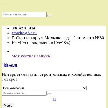
Перейти
×
к
содержимому
Поиск
Поиск
:
89042708114
tmicha@bk.ru
Г. Сыктывкар ул. Малышева д.1, 2 эт. место №80
10ч-19ч (воскресенье 10ч-18ч.)
Моя учётная запись
11dekor.ru
Интернет-магазин строительных и хозяйственных
товаров
Искать
0
Меню