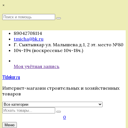
Перейти
×
к
содержимому
Поиск
Поиск
:
89042708114
tmicha@bk.ru
Г. Сыктывкар ул. Малышева д.1, 2 эт. место №80
10ч-19ч (воскресенье 10ч-18ч.)
Моя учётная запись
11dekor.ru
Интернет-магазин строительных и хозяйственных
товаров
Искать
0
Меню