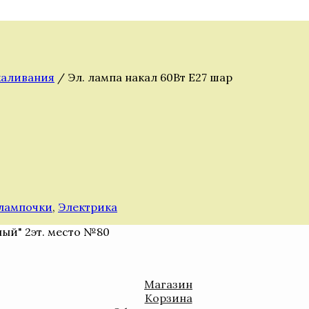
каливания
/ Эл. лампа накал 60Вт E27 шар
 лампочки
,
Электрика
ный" 2эт. место №80
Магазин
Корзина