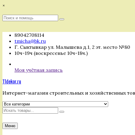
Перейти
×
к
содержимому
Поиск
Поиск
:
89042708114
tmicha@bk.ru
Г. Сыктывкар ул. Малышева д.1, 2 эт. место №80
10ч-19ч (воскресенье 10ч-18ч.)
Моя учётная запись
11dekor.ru
Интернет-магазин строительных и хозяйственных то
Искать
Меню