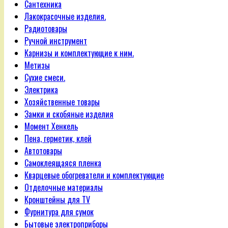
Сантехника
Лакокрасочные изделия.
Радиотовары
Ручной инструмент
Карнизы и комплектующие к ним.
Метизы
Сухие смеси.
Электрика
Хозяйственные товары
Замки и скобяные изделия
Момент Хенкель
Пена, герметик, клей
Автотовары
Самоклеящаяся пленка
Кварцевые обогреватели и комплектующие
Отделочные материалы
Кронштейны для TV
Фурнитура для сумок
Бытовые электроприборы