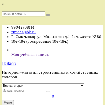
Перейти
×
к
содержимому
Поиск
Поиск
:
89042708114
tmicha@bk.ru
Г. Сыктывкар ул. Малышева д.1, 2 эт. место №80
10ч-19ч (воскресенье 10ч-18ч.)
Моя учётная запись
11dekor.ru
Интернет-магазин строительных и хозяйственных
товаров
Искать
0
Меню