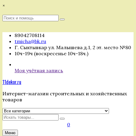
Перейти
×
к
содержимому
Поиск
Поиск
:
89042708114
tmicha@bk.ru
Г. Сыктывкар ул. Малышева д.1, 2 эт. место №80
10ч-19ч (воскресенье 10ч-18ч.)
Моя учётная запись
11dekor.ru
Интернет-магазин строительных и хозяйственных
товаров
Искать
0
Меню