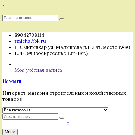
Перейти
×
к
содержимому
Поиск
Поиск
:
89042708114
tmicha@bk.ru
Г. Сыктывкар ул. Малышева д.1, 2 эт. место №80
10ч-19ч (воскресенье 10ч-18ч.)
Моя учётная запись
11dekor.ru
Интернет-магазин строительных и хозяйственных
товаров
Искать
0
Меню