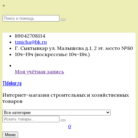
Перейти
×
к
содержимому
Поиск
Поиск
:
89042708114
tmicha@bk.ru
Г. Сыктывкар ул. Малышева д.1, 2 эт. место №80
10ч-19ч (воскресенье 10ч-18ч.)
Моя учётная запись
11dekor.ru
Интернет-магазин строительных и хозяйственных
товаров
Искать
0
Меню