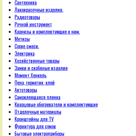
Сантехника
Лакокрасочные изделия.
Радиотовары
Ручной инструмент
Карнизы и комплектующие к ним.
Метизы
Сухие смеси.
Электрика
Хозяйственные товары
Замки и скобяные изделия
Момент Хенкель
Пена, герметик, клей
Автотовары
Самоклеящаяся пленка
Кварцевые обогреватели и комплектующие
Отделочные материалы
Кронштейны для TV
Фурнитура для сумок
Бытовые электроприборы