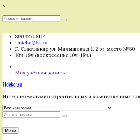
Перейти
×
к
содержимому
Поиск
Поиск
:
89042708114
tmicha@bk.ru
Г. Сыктывкар ул. Малышева д.1, 2 эт. место №80
10ч-19ч (воскресенье 10ч-18ч.)
Моя учётная запись
11dekor.ru
Интернет-магазин строительных и хозяйственных то
Искать
Меню