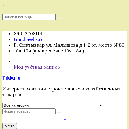
Перейти
×
к
содержимому
Поиск
Поиск
:
89042708114
tmicha@bk.ru
Г. Сыктывкар ул. Малышева д.1, 2 эт. место №80
10ч-19ч (воскресенье 10ч-18ч.)
Моя учётная запись
11dekor.ru
Интернет-магазин строительных и хозяйственных
товаров
Искать
0
Меню