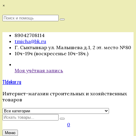
Перейти
×
к
содержимому
Поиск
Поиск
:
89042708114
tmicha@bk.ru
Г. Сыктывкар ул. Малышева д.1, 2 эт. место №80
10ч-19ч (воскресенье 10ч-18ч.)
Моя учётная запись
11dekor.ru
Интернет-магазин строительных и хозяйственных
товаров
Искать
0
Меню