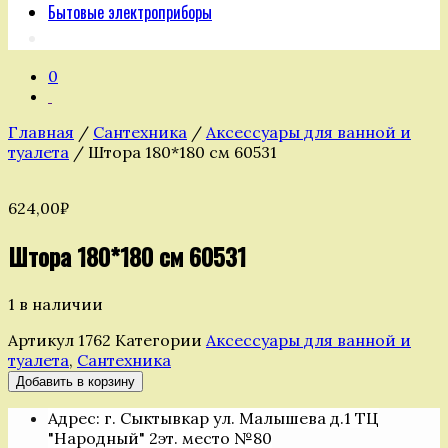
Бытовые электроприборы
0
Главная
/
Сантехника
/
Аксессуары для ванной и
туалета
/ Штора 180*180 см 60531
624,00
₽
Штора 180*180 см 60531
1 в наличии
Артикул
1762
Категории
Аксессуары для ванной и
туалета
,
Сантехника
Количество
Добавить в корзину
товара
Адрес: г. Сыктывкар ул. Малышева д.1 ТЦ
Штора
"Народный" 2эт. место №80
180*180