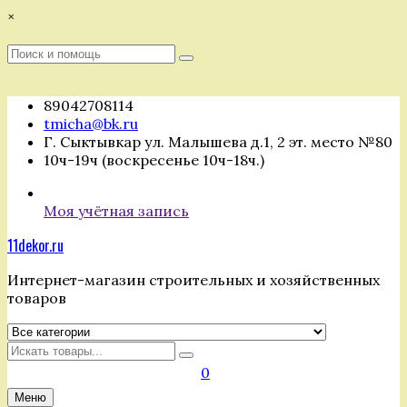
Перейти
×
к
содержимому
Поиск
Поиск
:
89042708114
tmicha@bk.ru
Г. Сыктывкар ул. Малышева д.1, 2 эт. место №80
10ч-19ч (воскресенье 10ч-18ч.)
Моя учётная запись
11dekor.ru
Интернет-магазин строительных и хозяйственных
товаров
Искать
0
Меню