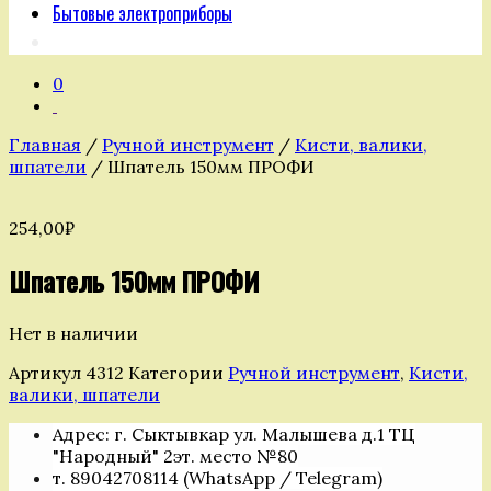
Бытовые электроприборы
0
Главная
/
Ручной инструмент
/
Кисти, валики,
шпатели
/ Шпатель 150мм ПРОФИ
254,00
₽
Шпатель 150мм ПРОФИ
Нет в наличии
Артикул
4312
Категории
Ручной инструмент
,
Кисти,
валики, шпатели
Адрес: г. Сыктывкар ул. Малышева д.1 ТЦ
"Народный" 2эт. место №80
т. 89042708114 (WhatsApp / Telegram)