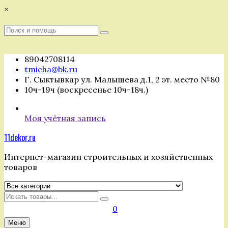
Перейти
×
к
содержимому
Поиск
Поиск
:
89042708114
tmicha@bk.ru
Г. Сыктывкар ул. Малышева д.1, 2 эт. место №80
10ч-19ч (воскресенье 10ч-18ч.)
Моя учётная запись
11dekor.ru
Интернет-магазин строительных и хозяйственных
товаров
Искать
0
Меню