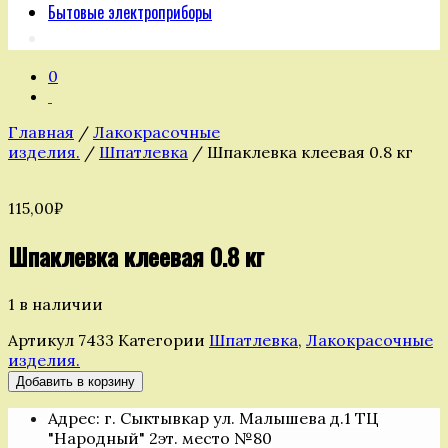
Бытовые электроприборы
0
Главная
/
Лакокрасочные
изделия.
/
Шпатлевка
/ Шпаклевка клеевая 0.8 кг
115,00
₽
Шпаклевка клеевая 0.8 кг
1 в наличии
Артикул
7433
Категории
Шпатлевка
,
Лакокрасочные
изделия.
Количество
Добавить в корзину
товара
Адрес: г. Сыктывкар ул. Малышева д.1 ТЦ
Шпаклевка
"Народный" 2эт. место №80
клеевая