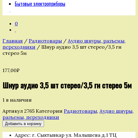
Бытовые электроприборы
0
Главная
/
Радиотовары
/
Аудио шнуры, разъемы,
переходники
/ Шнур аудио 3,5 шт стерео/3,5 гн
стерео 5м
177,00
₽
Шнур аудио 3,5 шт стерео/3,5 гн стерео 5м
1 в наличии
Артикул
2765
Категории
Радиотовары
,
Аудио шнуры,
разъемы, переходники
Количество
Добавить в корзину
товара
Адрес: г. Сыктывкар ул. Малышева д.1 ТЦ
Шнур