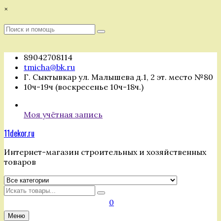
Перейти
×
к
содержимому
Поиск
Поиск
:
89042708114
tmicha@bk.ru
Г. Сыктывкар ул. Малышева д.1, 2 эт. место №80
10ч-19ч (воскресенье 10ч-18ч.)
Моя учётная запись
11dekor.ru
Интернет-магазин строительных и хозяйственных
товаров
Искать
0
Меню