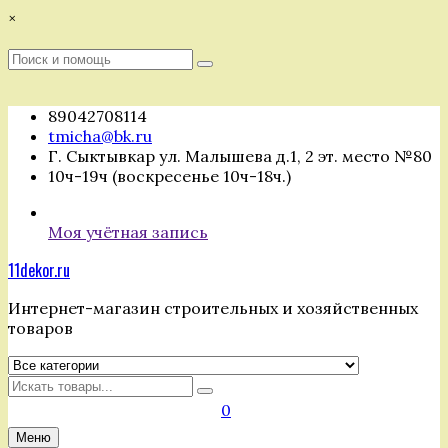
Перейти
×
к
содержимому
Поиск
Поиск
:
89042708114
tmicha@bk.ru
Г. Сыктывкар ул. Малышева д.1, 2 эт. место №80
10ч-19ч (воскресенье 10ч-18ч.)
Моя учётная запись
11dekor.ru
Интернет-магазин строительных и хозяйственных
товаров
Искать
0
Меню