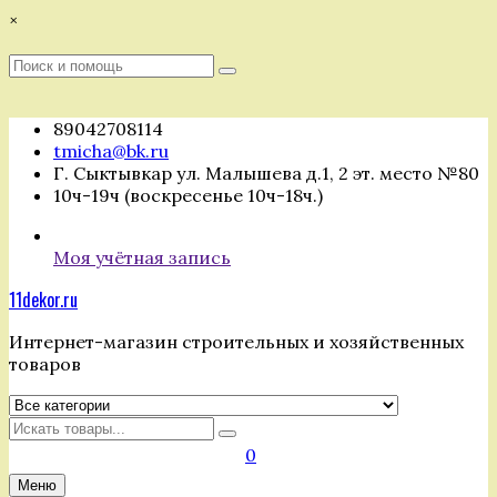
Перейти
×
к
содержимому
Поиск
Поиск
:
89042708114
tmicha@bk.ru
Г. Сыктывкар ул. Малышева д.1, 2 эт. место №80
10ч-19ч (воскресенье 10ч-18ч.)
Моя учётная запись
11dekor.ru
Интернет-магазин строительных и хозяйственных
товаров
Искать
0
Меню