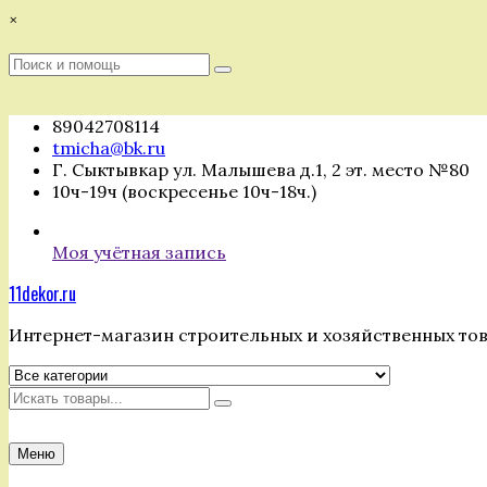
Перейти
×
к
содержимому
Поиск
Поиск
:
89042708114
tmicha@bk.ru
Г. Сыктывкар ул. Малышева д.1, 2 эт. место №80
10ч-19ч (воскресенье 10ч-18ч.)
Моя учётная запись
11dekor.ru
Интернет-магазин строительных и хозяйственных то
Искать
Меню