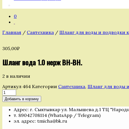
0
Главная
/
Сантехника
/
Шланг для воды и подводки к
305,00
₽
Шланг вода 1.0 нерж ВН-ВН.
2 в наличии
Артикул
464
Категории
Сантехника
,
Шланг для воды и
Количество
товара
Добавить в корзину
Шланг
вода
Адрес: г. Сыктывкар ул. Малышева д.1 ТЦ "Народ
1.0
т. 89042708114 (WhatsApp / Telegram)
нерж
эл. адрес: tmicha@bk.ru
ВН-