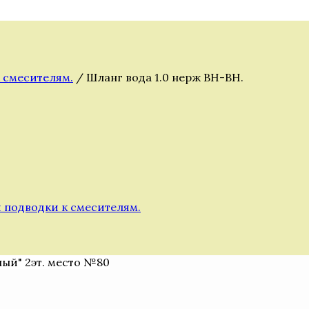
 смесителям.
/ Шланг вода 1.0 нерж ВН-ВН.
 подводки к смесителям.
ный" 2эт. место №80