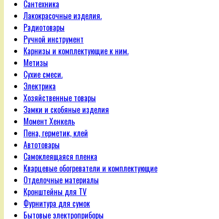
Сантехника
Лакокрасочные изделия.
Радиотовары
Ручной инструмент
Карнизы и комплектующие к ним.
Метизы
Сухие смеси.
Электрика
Хозяйственные товары
Замки и скобяные изделия
Момент Хенкель
Пена, герметик, клей
Автотовары
Самоклеящаяся пленка
Кварцевые обогреватели и комплектующие
Отделочные материалы
Кронштейны для TV
Фурнитура для сумок
Бытовые электроприборы