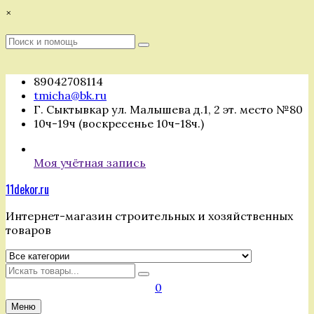
Перейти
×
к
содержимому
Поиск
Поиск
:
89042708114
tmicha@bk.ru
Г. Сыктывкар ул. Малышева д.1, 2 эт. место №80
10ч-19ч (воскресенье 10ч-18ч.)
Моя учётная запись
11dekor.ru
Интернет-магазин строительных и хозяйственных
товаров
Искать
0
Меню