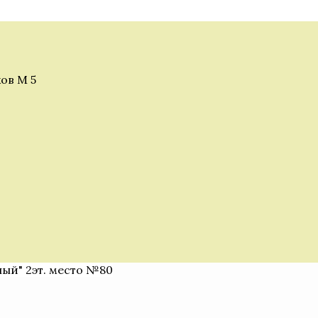
ов М 5
ный" 2эт. место №80