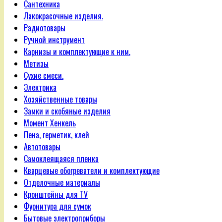
Сантехника
Лакокрасочные изделия.
Радиотовары
Ручной инструмент
Карнизы и комплектующие к ним.
Метизы
Сухие смеси.
Электрика
Хозяйственные товары
Замки и скобяные изделия
Момент Хенкель
Пена, герметик, клей
Автотовары
Самоклеящаяся пленка
Кварцевые обогреватели и комплектующие
Отделочные материалы
Кронштейны для TV
Фурнитура для сумок
Бытовые электроприборы