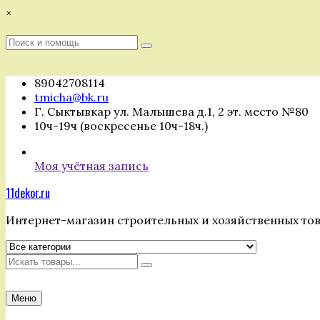
Перейти
×
к
содержимому
Поиск
Поиск
:
89042708114
tmicha@bk.ru
Г. Сыктывкар ул. Малышева д.1, 2 эт. место №80
10ч-19ч (воскресенье 10ч-18ч.)
Моя учётная запись
11dekor.ru
Интернет-магазин строительных и хозяйственных то
Искать
Меню