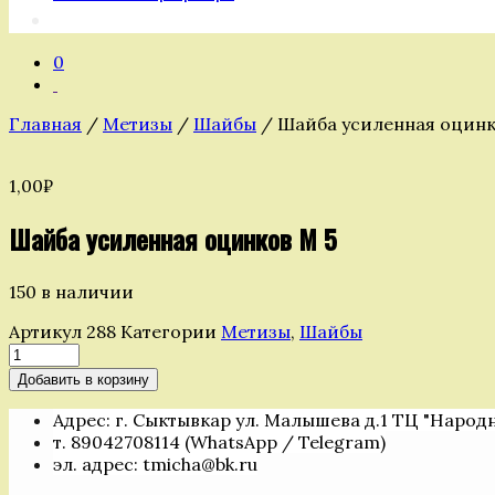
0
Главная
/
Метизы
/
Шайбы
/ Шайба усиленная оцинк
1,00
₽
Шайба усиленная оцинков М 5
150 в наличии
Артикул
288
Категории
Метизы
,
Шайбы
Количество
товара
Добавить в корзину
Шайба
усиленная
Адрес: г. Сыктывкар ул. Малышева д.1 ТЦ "Народ
оцинков
т. 89042708114 (WhatsApp / Telegram)
М
эл. адрес: tmicha@bk.ru
5