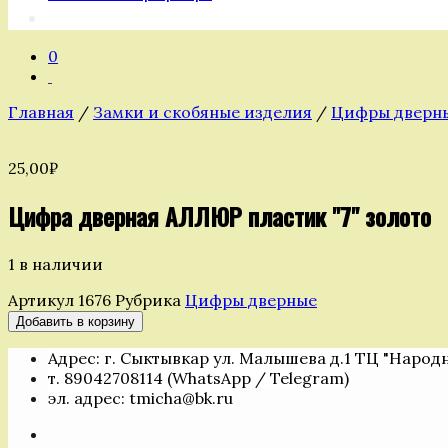
0
Главная
/
Замки и скобяные изделия
/
Цифры дверн
25,00
₽
Цифра дверная АЛЛЮР пластик ''7'' золото
1 в наличии
Артикул
1676
Рубрика
Цифры дверные
Количество
Добавить в корзину
товара
Адрес: г. Сыктывкар ул. Малышева д.1 ТЦ "Народ
Цифра
т. 89042708114 (WhatsApp / Telegram)
дверная
эл. адрес: tmicha@bk.ru
АЛЛЮР
пластик
''7''