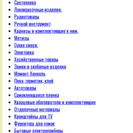
Сантехника
Лакокрасочные изделия.
Радиотовары
Ручной инструмент
Карнизы и комплектующие к ним.
Метизы
Сухие смеси.
Электрика
Хозяйственные товары
Замки и скобяные изделия
Момент Хенкель
Пена, герметик, клей
Автотовары
Самоклеящаяся пленка
Кварцевые обогреватели и комплектующие
Отделочные материалы
Кронштейны для TV
Фурнитура для сумок
Бытовые электроприборы