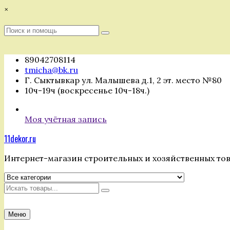
Перейти
×
к
содержимому
Поиск
Поиск
:
89042708114
tmicha@bk.ru
Г. Сыктывкар ул. Малышева д.1, 2 эт. место №80
10ч-19ч (воскресенье 10ч-18ч.)
Моя учётная запись
11dekor.ru
Интернет-магазин строительных и хозяйственных то
Искать
Меню