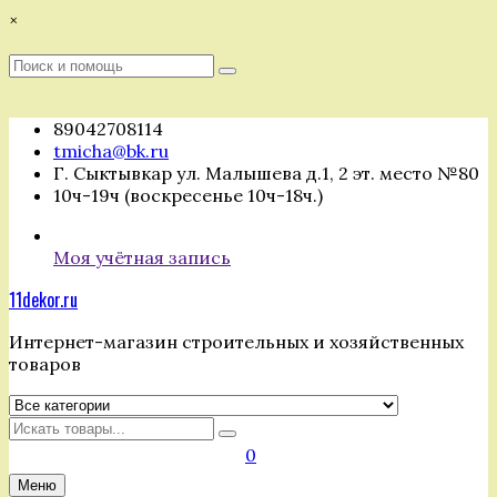
Перейти
×
к
содержимому
Поиск
Поиск
:
89042708114
tmicha@bk.ru
Г. Сыктывкар ул. Малышева д.1, 2 эт. место №80
10ч-19ч (воскресенье 10ч-18ч.)
Моя учётная запись
11dekor.ru
Интернет-магазин строительных и хозяйственных
товаров
Искать
0
Меню