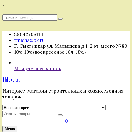
Перейти
×
к
содержимому
Поиск
Поиск
:
89042708114
tmicha@bk.ru
Г. Сыктывкар ул. Малышева д.1, 2 эт. место №80
10ч-19ч (воскресенье 10ч-18ч.)
Моя учётная запись
11dekor.ru
Интернет-магазин строительных и хозяйственных
товаров
Искать
0
Меню