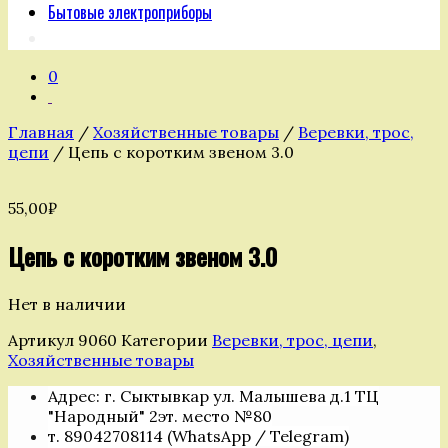
Бытовые электроприборы
0
Главная
/
Хозяйственные товары
/
Веревки, трос,
цепи
/ Цепь с коротким звеном 3.0
55,00
₽
Цепь с коротким звеном 3.0
Нет в наличии
Артикул
9060
Категории
Веревки, трос, цепи
,
Хозяйственные товары
Адрес: г. Сыктывкар ул. Малышева д.1 ТЦ
"Народный" 2эт. место №80
т. 89042708114 (WhatsApp / Telegram)