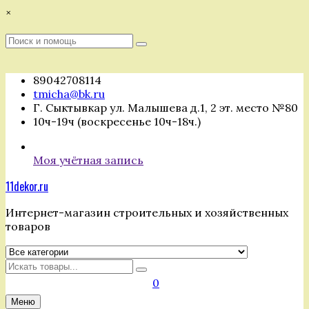
Перейти
×
к
содержимому
Поиск
Поиск
:
89042708114
tmicha@bk.ru
Г. Сыктывкар ул. Малышева д.1, 2 эт. место №80
10ч-19ч (воскресенье 10ч-18ч.)
Моя учётная запись
11dekor.ru
Интернет-магазин строительных и хозяйственных
товаров
Искать
0
Меню