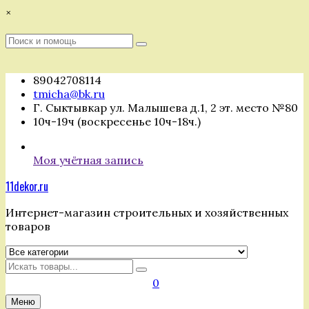
Перейти
×
к
содержимому
Поиск
Поиск
:
89042708114
tmicha@bk.ru
Г. Сыктывкар ул. Малышева д.1, 2 эт. место №80
10ч-19ч (воскресенье 10ч-18ч.)
Моя учётная запись
11dekor.ru
Интернет-магазин строительных и хозяйственных
товаров
Искать
0
Меню