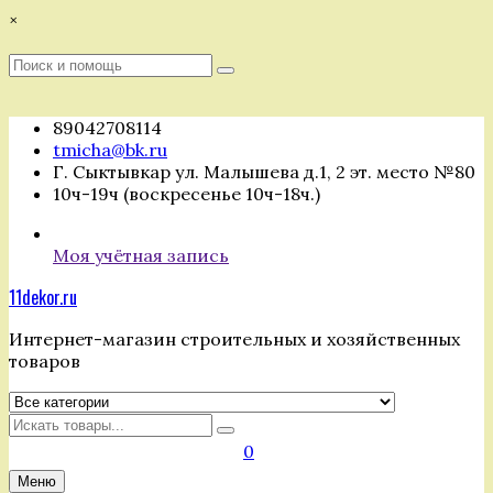
Перейти
×
к
содержимому
Поиск
Поиск
:
89042708114
tmicha@bk.ru
Г. Сыктывкар ул. Малышева д.1, 2 эт. место №80
10ч-19ч (воскресенье 10ч-18ч.)
Моя учётная запись
11dekor.ru
Интернет-магазин строительных и хозяйственных
товаров
Искать
0
Меню