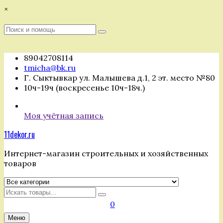
Перейти
×
к
содержимому
Поиск
Поиск
:
89042708114
tmicha@bk.ru
Г. Сыктывкар ул. Малышева д.1, 2 эт. место №80
10ч-19ч (воскресенье 10ч-18ч.)
Моя учётная запись
11dekor.ru
Интернет-магазин строительных и хозяйственных
товаров
Искать
0
Меню