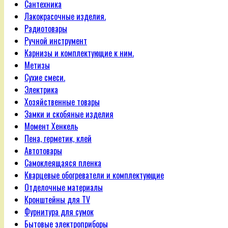
Сантехника
Лакокрасочные изделия.
Радиотовары
Ручной инструмент
Карнизы и комплектующие к ним.
Метизы
Сухие смеси.
Электрика
Хозяйственные товары
Замки и скобяные изделия
Момент Хенкель
Пена, герметик, клей
Автотовары
Самоклеящаяся пленка
Кварцевые обогреватели и комплектующие
Отделочные материалы
Кронштейны для TV
Фурнитура для сумок
Бытовые электроприборы