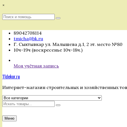
Перейти
×
к
содержимому
Поиск
Поиск
:
89042708114
tmicha@bk.ru
Г. Сыктывкар ул. Малышева д.1, 2 эт. место №80
10ч-19ч (воскресенье 10ч-18ч.)
Моя учётная запись
11dekor.ru
Интернет-магазин строительных и хозяйственных то
Искать
Меню