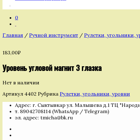
0
Главная
/
Ручной инструмент
/
Рулетки, угольники, 
183,00
₽
Уровень угловой магнит 3 глазка
Нет в наличии
Артикул
4402
Рубрика
Рулетки, угольники, уровни
Адрес: г. Сыктывкар ул. Малышева д.1 ТЦ "Народ
т. 89042708114 (WhatsApp / Telegram)
эл. адрес: tmicha@bk.ru