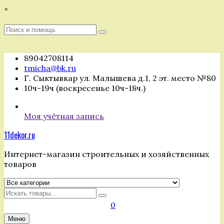
Перейти
×
к
содержимому
Поиск
Поиск
:
89042708114
tmicha@bk.ru
Г. Сыктывкар ул. Малышева д.1, 2 эт. место №80
10ч-19ч (воскресенье 10ч-18ч.)
Моя учётная запись
11dekor.ru
Интернет-магазин строительных и хозяйственных
товаров
Искать
0
Меню