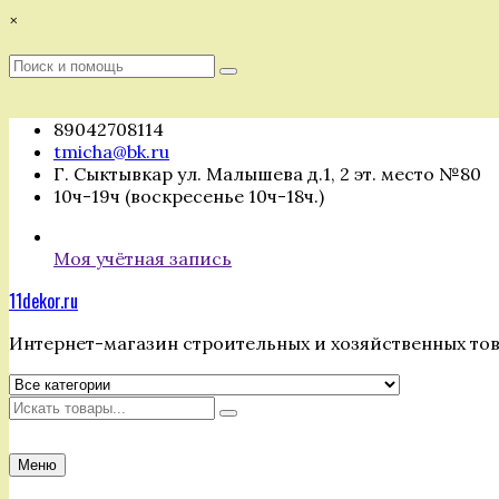
Перейти
×
к
содержимому
Поиск
Поиск
:
89042708114
tmicha@bk.ru
Г. Сыктывкар ул. Малышева д.1, 2 эт. место №80
10ч-19ч (воскресенье 10ч-18ч.)
Моя учётная запись
11dekor.ru
Интернет-магазин строительных и хозяйственных то
Искать
Меню