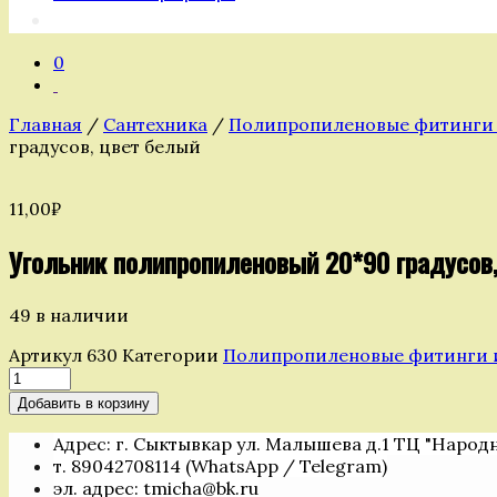
0
Главная
/
Сантехника
/
Полипропиленовые фитинги и
градусов, цвет белый
11,00
₽
Угольник полипропиленовый 20*90 градусов
49 в наличии
Артикул
630
Категории
Полипропиленовые фитинги и 
Количество
товара
Добавить в корзину
Угольник
полипропиленовый
Адрес: г. Сыктывкар ул. Малышева д.1 ТЦ "Народ
20*90
т. 89042708114 (WhatsApp / Telegram)
градусов,
эл. адрес: tmicha@bk.ru