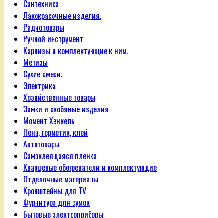
Сантехника
Лакокрасочные изделия.
Радиотовары
Ручной инструмент
Карнизы и комплектующие к ним.
Метизы
Сухие смеси.
Электрика
Хозяйственные товары
Замки и скобяные изделия
Момент Хенкель
Пена, герметик, клей
Автотовары
Самоклеящаяся пленка
Кварцевые обогреватели и комплектующие
Отделочные материалы
Кронштейны для TV
Фурнитура для сумок
Бытовые электроприборы