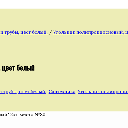
 трубы, цвет белый.
/
Угольник полипропиленовый, ц
, цвет белый
трубы, цвет белый.
,
Сантехника
,
Угольник полипропил
ный" 2эт. место №80