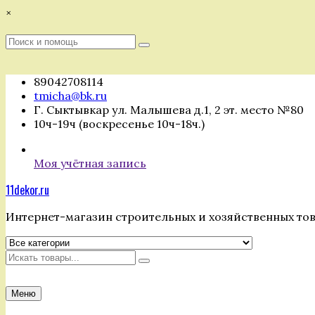
Перейти
×
к
содержимому
Поиск
Поиск
:
89042708114
tmicha@bk.ru
Г. Сыктывкар ул. Малышева д.1, 2 эт. место №80
10ч-19ч (воскресенье 10ч-18ч.)
Моя учётная запись
11dekor.ru
Интернет-магазин строительных и хозяйственных то
Искать
Меню