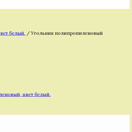
вет белый.
/ Угольник полипропиленовый
еновый, цвет белый.