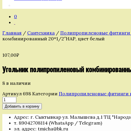
0
Главная
/
Сантехника
/
Полипропиленовые фитинги и
комбинированный 20*1/2″НАР, цвет белый
107,00
₽
Угольник полипропиленовый комбинированны
8 в наличии
Артикул
698
Категории
Полипропиленовые фитинги и 
Количество
товара
Добавить в корзину
Угольник
полипропиленовый
Адрес: г. Сыктывкар ул. Малышева д.1 ТЦ "Народ
комбинированный
т. 89042708114 (WhatsApp / Telegram)
20*1/2"НАР,
эл. адрес: tmicha@bk.ru