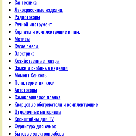
Сантехника
Лакокрасочные изделия.
Радиотовары
Ручной инструмент
Карнизы и комплектующие к ним.
Метизы
Сухие смеси.
Электрика
Хозяйственные товары
Замки и скобяные изделия
Момент Хенкель
Пена, герметик, клей
Автотовары
Самоклеящаяся пленка
Кварцевые обогреватели и комплектующие
Отделочные материалы
Кронштейны для TV
Фурнитура для сумок
Бытовые электроприборы