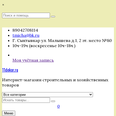
Перейти
×
к
содержимому
Поиск
Поиск
:
89042708114
tmicha@bk.ru
Г. Сыктывкар ул. Малышева д.1, 2 эт. место №80
10ч-19ч (воскресенье 10ч-18ч.)
Моя учётная запись
11dekor.ru
Интернет-магазин строительных и хозяйственных
товаров
Искать
0
Меню