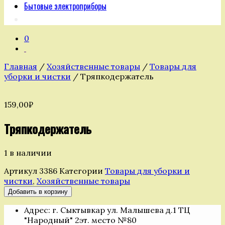
Бытовые электроприборы
0
Главная
/
Хозяйственные товары
/
Товары для
уборки и чистки
/ Тряпкодержатель
159,00
₽
Тряпкодержатель
1 в наличии
Артикул
3386
Категории
Товары для уборки и
чистки
,
Хозяйственные товары
Количество
Добавить в корзину
товара
Адрес: г. Сыктывкар ул. Малышева д.1 ТЦ
Тряпкодержатель
"Народный" 2эт. место №80