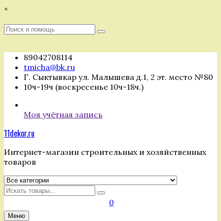
Перейти
×
к
содержимому
Поиск
Поиск
:
89042708114
tmicha@bk.ru
Г. Сыктывкар ул. Малышева д.1, 2 эт. место №80
10ч-19ч (воскресенье 10ч-18ч.)
Моя учётная запись
11dekor.ru
Интернет-магазин строительных и хозяйственных
товаров
Искать
0
Меню