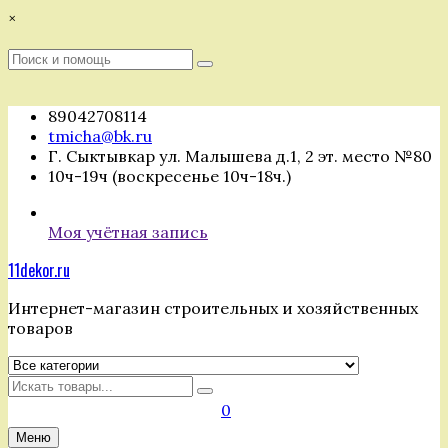
Перейти
×
к
содержимому
Поиск
Поиск
:
89042708114
tmicha@bk.ru
Г. Сыктывкар ул. Малышева д.1, 2 эт. место №80
10ч-19ч (воскресенье 10ч-18ч.)
Моя учётная запись
11dekor.ru
Интернет-магазин строительных и хозяйственных
товаров
Искать
0
Меню