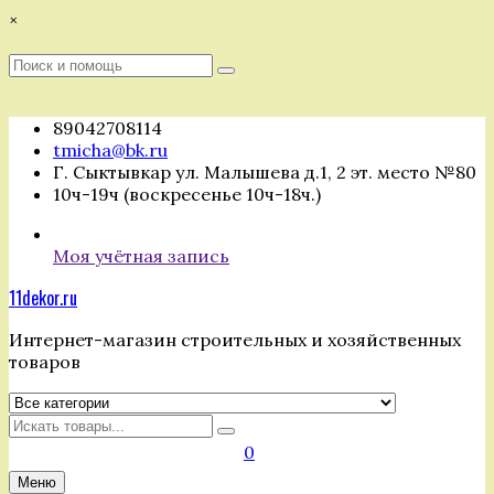
Перейти
×
к
содержимому
Поиск
Поиск
:
89042708114
tmicha@bk.ru
Г. Сыктывкар ул. Малышева д.1, 2 эт. место №80
10ч-19ч (воскресенье 10ч-18ч.)
Моя учётная запись
11dekor.ru
Интернет-магазин строительных и хозяйственных
товаров
Искать
0
Меню