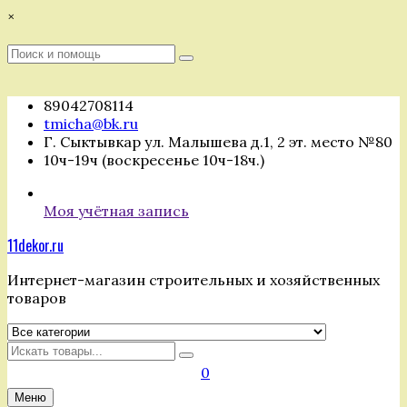
Перейти
×
к
содержимому
Поиск
Поиск
:
89042708114
tmicha@bk.ru
Г. Сыктывкар ул. Малышева д.1, 2 эт. место №80
10ч-19ч (воскресенье 10ч-18ч.)
Моя учётная запись
11dekor.ru
Интернет-магазин строительных и хозяйственных
товаров
Искать
0
Меню