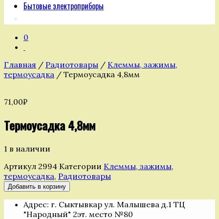
Бытовые электроприборы
0
Главная
/
Радиотовары
/
Клеммы, зажимы,
термоусадка
/ Термоусадка 4,8мм
71,00
₽
Термоусадка 4,8мм
1 в наличии
Артикул
2994
Категории
Клеммы, зажимы,
термоусадка
,
Радиотовары
Количество
Добавить в корзину
товара
Адрес: г. Сыктывкар ул. Малышева д.1 ТЦ
Термоусадка
"Народный" 2эт. место №80
4,8мм