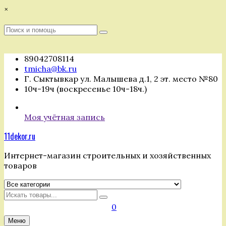
Перейти
×
к
содержимому
Поиск
Поиск
:
89042708114
tmicha@bk.ru
Г. Сыктывкар ул. Малышева д.1, 2 эт. место №80
10ч-19ч (воскресенье 10ч-18ч.)
Моя учётная запись
11dekor.ru
Интернет-магазин строительных и хозяйственных
товаров
Искать
0
Меню