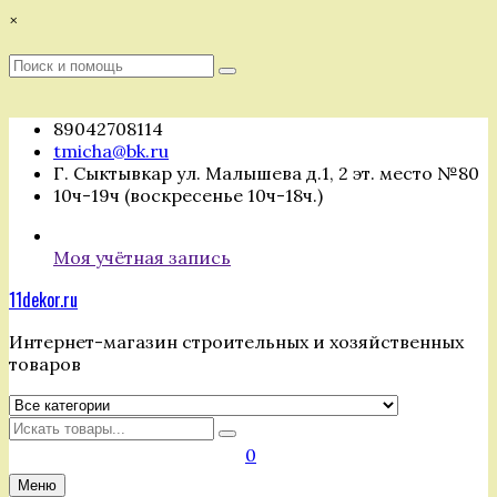
Перейти
×
к
содержимому
Поиск
Поиск
:
89042708114
tmicha@bk.ru
Г. Сыктывкар ул. Малышева д.1, 2 эт. место №80
10ч-19ч (воскресенье 10ч-18ч.)
Моя учётная запись
11dekor.ru
Интернет-магазин строительных и хозяйственных
товаров
Искать
0
Меню