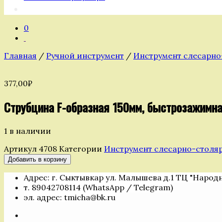
0
Главная
/
Ручной инструмент
/
Инструмент слесарн
377,00
₽
Струбцина F-образная 150мм, быстрозажимн
1 в наличии
Артикул
4708
Категории
Инструмент слесарно-столя
Количество
Добавить в корзину
товара
Адрес: г. Сыктывкар ул. Малышева д.1 ТЦ "Народ
Струбцина
т. 89042708114 (WhatsApp / Telegram)
F-
эл. адрес: tmicha@bk.ru
образная
150мм,
быстрозажимная