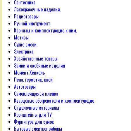
Сантехника
Лакокрасочные изделия.
Радиотовары
Ручной инструмент
Карнизы и комплектующие к ним.
Метизы
Сухие смеси.
Электрика
Хозяйственные товары
Замки и скобяные изделия
Момент Хенкель
Пена, герметик, клей
Автотовары
Самоклеящаяся пленка
Кварцевые обогреватели и комплектующие
Отделочные материалы
Кронштейны для TV
Фурнитура для сумок
Бытовые электроприборы