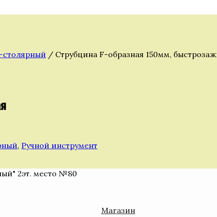
о-столярный
/ Струбцина F-образная 150мм, быстроза
ая
рный
,
Ручной инструмент
ный" 2эт. место №80
Магазин