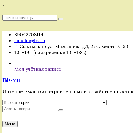
Перейти
×
к
содержимому
Поиск
Поиск
:
89042708114
tmicha@bk.ru
Г. Сыктывкар ул. Малышева д.1, 2 эт. место №80
10ч-19ч (воскресенье 10ч-18ч.)
Моя учётная запись
11dekor.ru
Интернет-магазин строительных и хозяйственных то
Искать
Меню