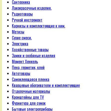
Сантехника
Лакокрасочные изделия.
Радиотовары
Ручной инструмент
Карнизы и комплектующие к ним.
Метизы
Сухие смеси.
Электрика
Хозяйственные товары
Замки и скобяные изделия
Момент Хенкель
Пена, герметик, клей
Автотовары
Самоклеящаяся пленка
Кварцевые обогреватели и комплектующие
Отделочные материалы
Кронштейны для TV
Фурнитура для сумок
Бытовые электроприборы