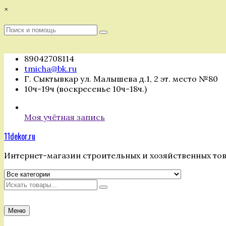
Перейти
×
к
содержимому
Поиск
Поиск
:
89042708114
tmicha@bk.ru
Г. Сыктывкар ул. Малышева д.1, 2 эт. место №80
10ч-19ч (воскресенье 10ч-18ч.)
Моя учётная запись
11dekor.ru
Интернет-магазин строительных и хозяйственных то
Искать
Меню