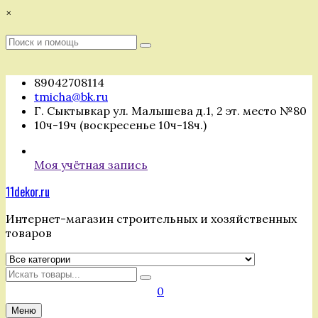
Перейти
×
к
содержимому
Поиск
Поиск
:
89042708114
tmicha@bk.ru
Г. Сыктывкар ул. Малышева д.1, 2 эт. место №80
10ч-19ч (воскресенье 10ч-18ч.)
Моя учётная запись
11dekor.ru
Интернет-магазин строительных и хозяйственных
товаров
Искать
0
Меню