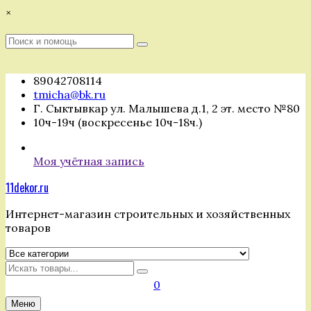
Перейти
×
к
содержимому
Поиск
Поиск
:
89042708114
tmicha@bk.ru
Г. Сыктывкар ул. Малышева д.1, 2 эт. место №80
10ч-19ч (воскресенье 10ч-18ч.)
Моя учётная запись
11dekor.ru
Интернет-магазин строительных и хозяйственных
товаров
Искать
0
Меню