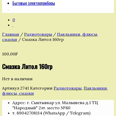
Бытовые электроприборы
0
Главная
/
Радиотовары
/
Паяльники, флюсы,
смазки
/ Смазка Литол 160гр
100,00
₽
Смазка Литол 160гр
Нет в наличии
Артикул
2741
Категории
Радиотовары
,
Паяльники,
флюсы, смазки
Адрес: г. Сыктывкар ул. Малышева д.1 ТЦ
"Народный" 2эт. место №80
т. 89042708114 (WhatsApp / Telegram)