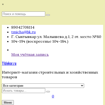
Перейти
×
к
содержимому
Поиск
Поиск
:
89042708114
tmicha@bk.ru
Г. Сыктывкар ул. Малышева д.1, 2 эт. место №80
10ч-19ч (воскресенье 10ч-18ч.)
Моя учётная запись
11dekor.ru
Интернет-магазин строительных и хозяйственных
товаров
Искать
0
Меню