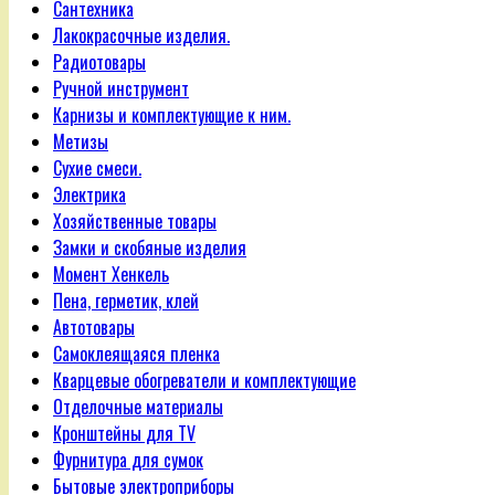
Сантехника
Лакокрасочные изделия.
Радиотовары
Ручной инструмент
Карнизы и комплектующие к ним.
Метизы
Сухие смеси.
Электрика
Хозяйственные товары
Замки и скобяные изделия
Момент Хенкель
Пена, герметик, клей
Автотовары
Самоклеящаяся пленка
Кварцевые обогреватели и комплектующие
Отделочные материалы
Кронштейны для TV
Фурнитура для сумок
Бытовые электроприборы