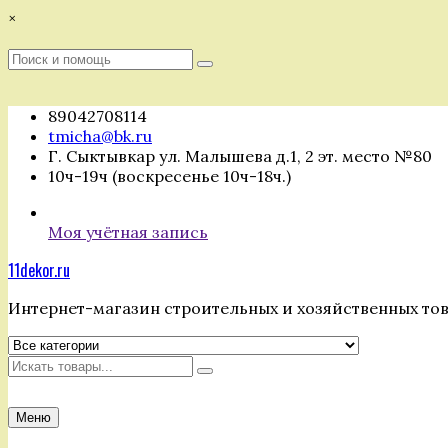
Перейти
×
к
содержимому
Поиск
Поиск
:
89042708114
tmicha@bk.ru
Г. Сыктывкар ул. Малышева д.1, 2 эт. место №80
10ч-19ч (воскресенье 10ч-18ч.)
Моя учётная запись
11dekor.ru
Интернет-магазин строительных и хозяйственных то
Искать
Меню