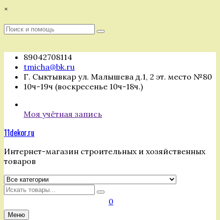
Перейти
×
к
содержимому
Поиск
Поиск
:
89042708114
tmicha@bk.ru
Г. Сыктывкар ул. Малышева д.1, 2 эт. место №80
10ч-19ч (воскресенье 10ч-18ч.)
Моя учётная запись
11dekor.ru
Интернет-магазин строительных и хозяйственных
товаров
Искать
0
Меню