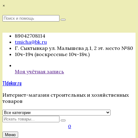
Перейти
×
к
содержимому
Поиск
Поиск
:
89042708114
tmicha@bk.ru
Г. Сыктывкар ул. Малышева д.1, 2 эт. место №80
10ч-19ч (воскресенье 10ч-18ч.)
Моя учётная запись
11dekor.ru
Интернет-магазин строительных и хозяйственных
товаров
Искать
0
Меню